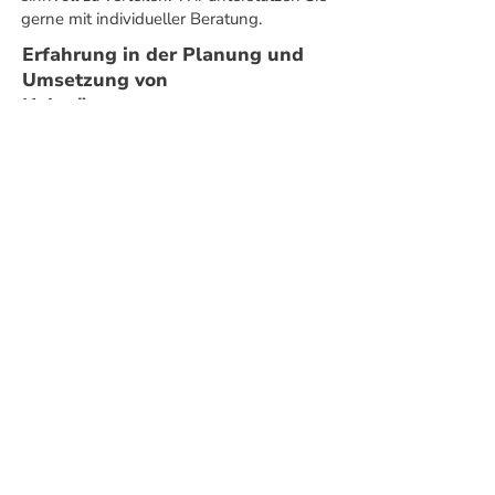
gerne mit individueller Beratung.
Erfahrung in der Planung und
Umsetzung von
Nahwärmenetzen
Ob Anlagen mit nur einem
Großverbraucher oder komplexe,
verzweigte Netze für mehrere kleinere
Abnehmer wie Ein- oder
Zweifamilienhäuser – wir verfügen über
umfassende Erfahrung in der Realisierung
von Nahwärmenetzen mit Leistungen bis
zu 1.200 kW. Von der
Rohrnetzberechnung über die Auswahl
und Auslegung von Pumpen,
Übergabestationen und Wärmetauschern
bis hin zur Regelungstechnik – wir bieten
Ihnen zuverlässige Lösungen aus einer
Hand.